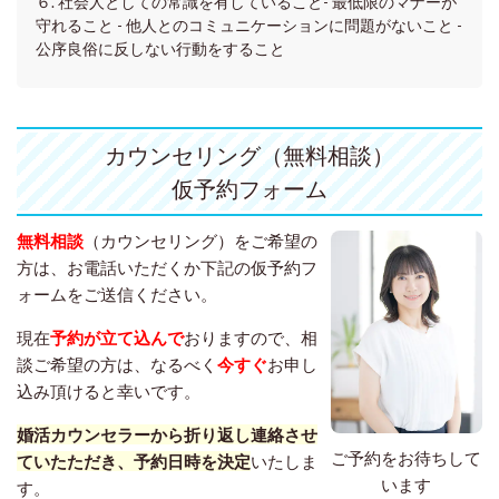
６. 社会人としての常識を有していること- 最低限のマナーが
守れること - 他人とのコミュニケーションに問題がないこと -
公序良俗に反しない行動をすること
カウンセリング（無料相談）
仮予約フォーム
無料相談
（カウンセリング）をご希望の
方は、お電話いただくか下記の仮予約フ
ォームをご送信ください。
現在
予約が立て込んで
おりますので、相
談ご希望の方は、なるべく
今すぐ
お申し
込み頂けると幸いです。
婚活カウンセラーから折り返し連絡させ
ご予約をお待ちして
ていたただき、予約日時を決定
いたしま
います
す。